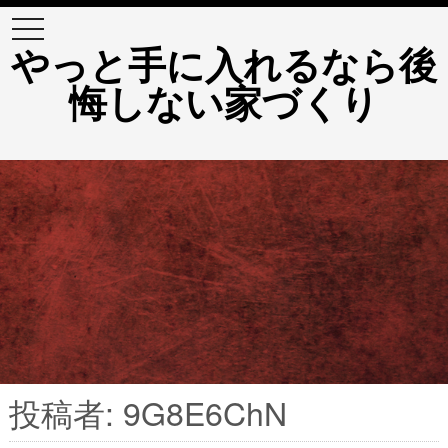
t
o
やっと手に入れるなら後
g
g
悔しない家づくり
l
e
n
a
v
i
g
a
t
i
o
n
投稿者:
9G8E6ChN