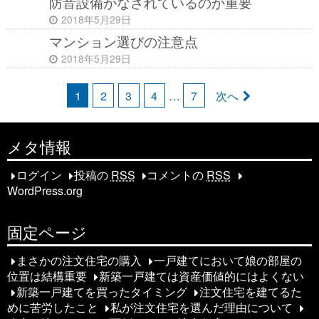
防音設備がなされているのか重要
2018年5月29日
マンション選びの注意点
2018年5月29日
投
1
2
3
4
…
7
次へ
稿
メタ情報
ナ
ビ
ログイン
投稿の
RSS
コメントの
RSS
WordPress.org
ゲ
ー
固定ページ
シ
まさかの注文住宅の購入
一戸建てにおいて娘の部屋の
位置は結構重要
新築一戸建ては資産価値的にはよくない
ョ
新築一戸建てを買ったタイミング
注文住宅を建てるた
ン
めに苦労したこと
私が注文住宅を選んだ理由について