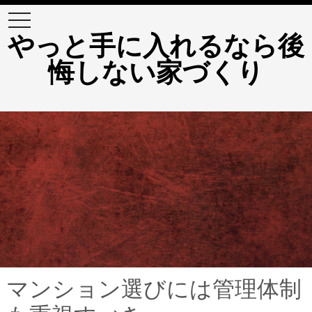
t
o
やっと手に入れるなら後
g
g
悔しない家づくり
l
e
n
a
v
i
g
a
t
i
o
n
マンション選びには管理体制