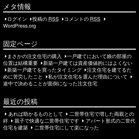
稿
メタ情報
ナ
ログイン
投稿の
RSS
コメントの
RSS
WordPress.org
ビ
ゲ
固定ページ
ー
まさかの注文住宅の購入
一戸建てにおいて娘の部屋の
シ
位置は結構重要
新築一戸建ては資産価値的にはよくない
新築一戸建てを買ったタイミング
注文住宅を建てるた
ョ
めに苦労したこと
私が注文住宅を選んだ理由について
途中で決めることが面倒になった注文住宅
ン
最近の投稿
あれば助かるものとして
二世帯住宅で増した両親との
絆
親子で快適な二世帯住宅です
アパート形式の二世代
住宅を建築
二世帯住宅にして楽になった