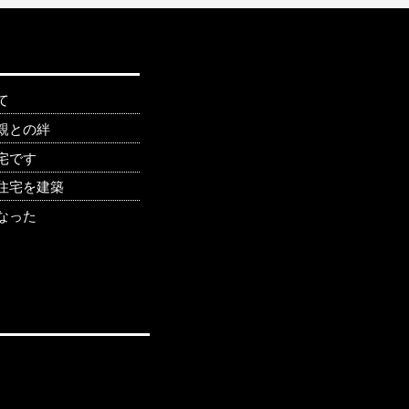
て
親との絆
宅です
住宅を建築
なった