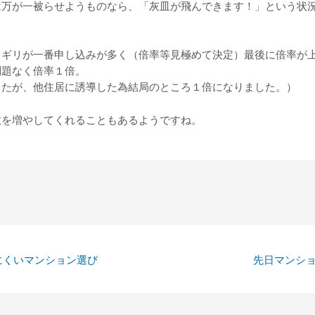
は万が一被らせようものなら、「灰皿が飛んできます！」という状
リギリが一番申し込みが多く（倍率等見極めて決定）最後に倍率が
問題なく倍率１倍。
したが、他住居に誘導した為結局のところ１倍になりました。）
数を増やしてくれることもあるようですね。
にくいマンション選び
先日マンシ