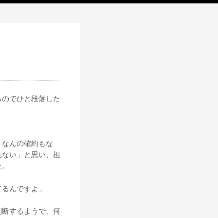
るのでひと段落した
。なんの確約もな
れない」と思い、担
た。
てるんですよ」
判断するようで、何