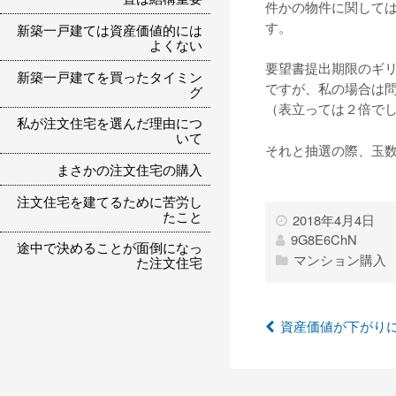
件かの物件に関して
す。
新築一戸建ては資産価値的には
よくない
要望書提出期限のギ
新築一戸建てを買ったタイミン
ですが、私の場合は
グ
（表立っては２倍で
私が注文住宅を選んだ理由につ
いて
それと抽選の際、玉
まさかの注文住宅の購入
注文住宅を建てるために苦労し
たこと
2018年4月4日
9G8E6ChN
途中で決めることが面倒になっ
マンション購入
た注文住宅
資産価値が下がり
投
稿