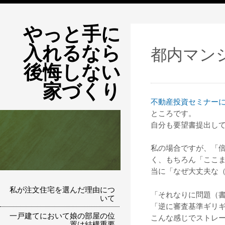
やっと手に
入れるなら
都内マン
後悔しない
家づくり
不動産投資セミナー
ところです。
自分も要望書提出し
私の場合ですが、「
く、もちろん「ここ
当に「なぜ大丈夫な
私が注文住宅を選んだ理由につ
「それなりに問題（
いて
「逆に審査基準ギリ
一戸建てにおいて娘の部屋の位
こんな感じでストレ
置は結構重要