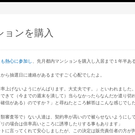
ションを購入
にも熱心に参加し
、先月都内マンションを購入し入居まで１年半あ
てから抽選日に連絡があるまですごく心配でしたよ。
倍率上げないようにがんばります。大丈夫です。」といわれました
まできて（今までの週末を潰して）当らなかったらなんだか遣り切
（確信がある）のですか？」と尋ねたところ解答はこんな感じでし
書類審査等で）ない人達は、契約率が高いので被らせないようにし
ギリの場合は倍率高いところに誘導したりする事もあります」
ートに言ってくれて安心しましたが、この決定は販売責任者の方が