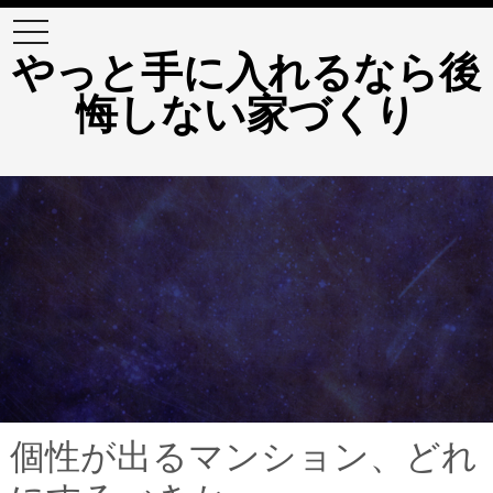
t
o
やっと手に入れるなら後
g
g
悔しない家づくり
l
e
n
a
v
i
g
a
t
i
o
n
個性が出るマンション、どれ