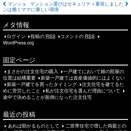
マンショ
マンション選びはセキュリティ重視しました
ンは働くママに優しい環境
投
稿
メタ情報
ナ
ログイン
投稿の
RSS
コメントの
RSS
WordPress.org
ビ
ゲ
固定ページ
ー
まさかの注文住宅の購入
一戸建てにおいて娘の部屋の
シ
位置は結構重要
新築一戸建ては資産価値的にはよくない
新築一戸建てを買ったタイミング
注文住宅を建てるた
ョ
めに苦労したこと
私が注文住宅を選んだ理由について
途中で決めることが面倒になった注文住宅
ン
最近の投稿
あれば助かるものとして
二世帯住宅で増した両親との