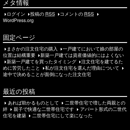
稿
メタ情報
ナ
ログイン
投稿の
RSS
コメントの
RSS
WordPress.org
ビ
ゲ
固定ページ
ー
まさかの注文住宅の購入
一戸建てにおいて娘の部屋の
シ
位置は結構重要
新築一戸建ては資産価値的にはよくない
新築一戸建てを買ったタイミング
注文住宅を建てるた
ョ
めに苦労したこと
私が注文住宅を選んだ理由について
途中で決めることが面倒になった注文住宅
ン
最近の投稿
あれば助かるものとして
二世帯住宅で増した両親との
絆
親子で快適な二世帯住宅です
アパート形式の二世代
住宅を建築
二世帯住宅にして楽になった