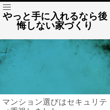
t
o
やっと手に入れるなら後
g
g
悔しない家づくり
l
e
n
a
v
i
g
a
t
i
o
n
マンション選びはセキュリテ