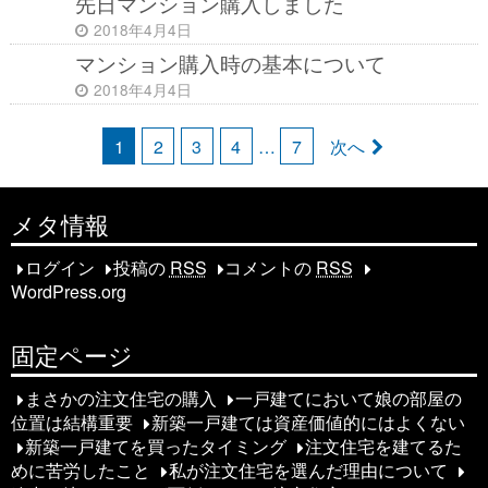
先日マンション購入しました
2018年4月4日
マンション購入時の基本について
2018年4月4日
投
1
2
3
4
…
7
次へ
稿
メタ情報
ナ
ビ
ログイン
投稿の
RSS
コメントの
RSS
WordPress.org
ゲ
ー
固定ページ
シ
まさかの注文住宅の購入
一戸建てにおいて娘の部屋の
位置は結構重要
新築一戸建ては資産価値的にはよくない
ョ
新築一戸建てを買ったタイミング
注文住宅を建てるた
ン
めに苦労したこと
私が注文住宅を選んだ理由について