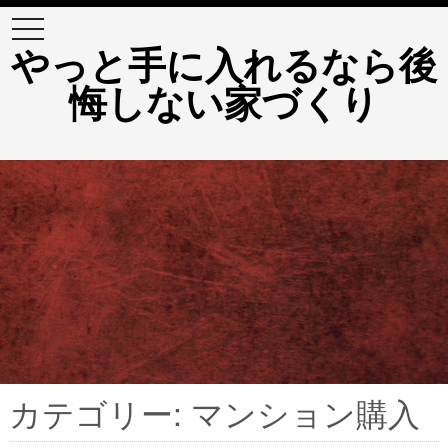
t
o
やっと手に入れるなら後
g
g
悔しない家づくり
l
e
n
a
v
i
g
a
t
i
o
n
カテゴリー: マンション購入