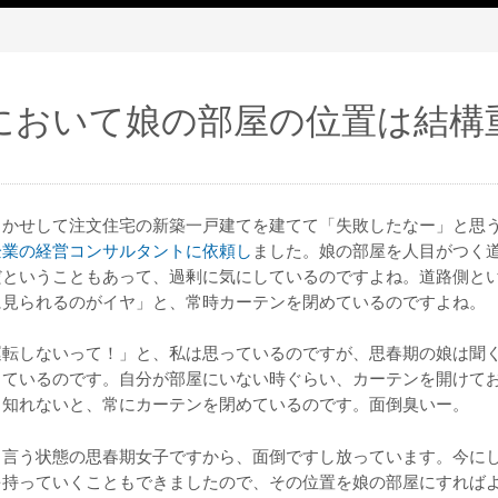
において娘の部屋の位置は結構
まかせして注文住宅の新築一戸建てを建てて「失敗したなー」と思
企業の経営コンサルタントに依頼し
ました。娘の部屋を人目がつく
だということもあって、過剰に気にしているのですよね。道路側と
に見られるのがイヤ」と、常時カーテンを閉めているのですよね。
運転しないって！」と、私は思っているのですが、思春期の娘は聞
しているのです。自分が部屋にいない時ぐらい、カーテンを開けて
も知れないと、常にカーテンを閉めているのです。面倒臭いー。
う言う状態の思春期女子ですから、面倒ですし放っています。今に
を持っていくこともできましたので、その位置を娘の部屋にすれば