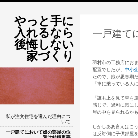
やっと手に
入れるなら
一戸建て
後悔しない
家づくり
羽村市の工務店にお
配置でしたが、
中小
たので、娘が思春期
「車に乗っている人
「誰も上を見て車を
感じで、過剰に気に
屋の中を見られるか
私が注文住宅を選んだ理由につ
いて
しかしああ言えばこ
一戸建てにおいて娘の部屋の位
は反対側に子供部屋
置は結構重要