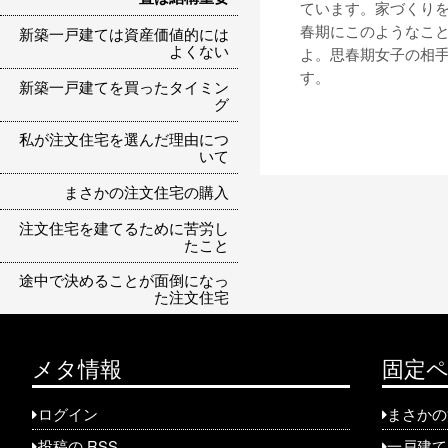
ています。家づくり
春期にこのようなこ
新築一戸建ては資産価値的には
よくない
よ。思春期女子の相
す。
新築一戸建てを買ったタイミン
グ
私が注文住宅を選んだ理由につ
いて
まさかの注文住宅の購入
注文住宅を建てるために苦労し
たこと
途中で決めることが面倒になっ
た注文住宅
メタ情報
固定
ログイン
まさかの
投稿の
RSS
一戸建て