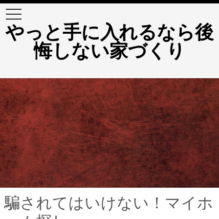
t
o
やっと手に入れるなら後
g
g
悔しない家づくり
l
e
n
a
v
i
g
a
t
i
o
n
騙されてはいけない！マイホ