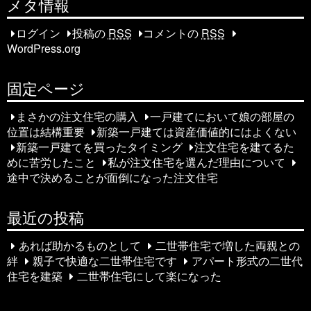
稿
メタ情報
ナ
ログイン
投稿の
RSS
コメントの
RSS
WordPress.org
ビ
ゲ
固定ページ
ー
まさかの注文住宅の購入
一戸建てにおいて娘の部屋の
シ
位置は結構重要
新築一戸建ては資産価値的にはよくない
新築一戸建てを買ったタイミング
注文住宅を建てるた
ョ
めに苦労したこと
私が注文住宅を選んだ理由について
途中で決めることが面倒になった注文住宅
ン
最近の投稿
あれば助かるものとして
二世帯住宅で増した両親との
絆
親子で快適な二世帯住宅です
アパート形式の二世代
住宅を建築
二世帯住宅にして楽になった