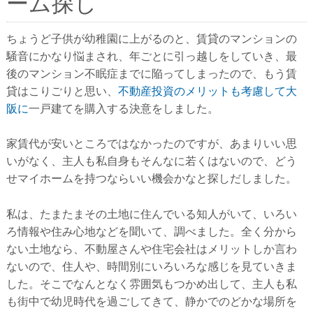
ーム探し
ちょうど子供が幼稚園に上がるのと、賃貸のマンションの
騒音にかなり悩まされ、年ごとに引っ越しをしていき、最
後のマンション不眠症までに陥ってしまったので、もう賃
貸はこりごりと思い、
不動産投資のメリットも考慮して大
阪に
一戸建てを購入する決意をしました。
家賃代が安いところではなかったのですが、あまりいい思
いがなく、主人も私自身もそんなに若くはないので、どう
せマイホームを持つならいい機会かなと探しだしました。
私は、たまたまその土地に住んでいる知人がいて、いろい
ろ情報や住み心地などを聞いて、調べました。全く分から
ない土地なら、不動屋さんや住宅会社はメリットしか言わ
ないので、住人や、時間別にいろいろな感じを見ていきま
した。そこでなんとなく雰囲気もつかめ出して、主人も私
も街中で幼児時代を過ごしてきて、静かでのどかな場所を