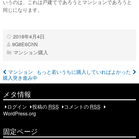
いうのは、これは戸建てであろうとマンションであろうと
同じになります。
2018年4月4日
9G8E6ChN
マンション購入
マンション
もっと若いうちに購入していればよかった
購入突き進み中
投
稿
メタ情報
ナ
ログイン
投稿の
RSS
コメントの
RSS
WordPress.org
ビ
ゲ
固定ページ