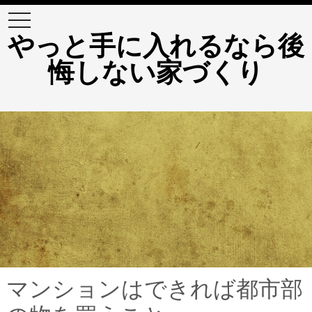
t
o
やっと手に入れるなら後
g
g
悔しない家づくり
l
e
n
a
v
i
g
a
t
i
o
n
マンションはできれば都市部